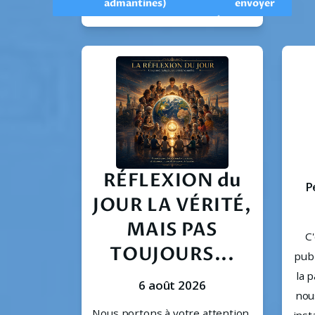
admantines)
envoyer
RÉFLEXION du
P
JOUR LA VÉRITÉ,
MAIS PAS
C'
TOUJOURS...
publ
la 
6 août 2026
nous
Nous portons à votre attention 