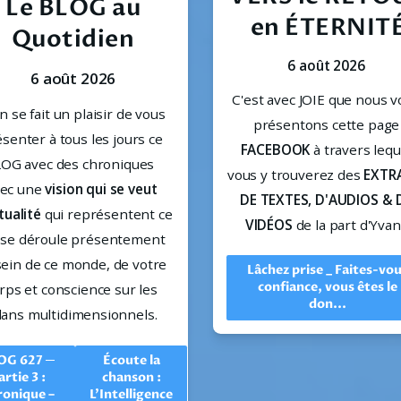
Le BLOG au
en ÉTERNIT
Quotidien
6 août 2026
6 août 2026
C'est avec JOIE que nous v
n se fait un plaisir de vous 
présentons
senter à tous les jours ce 
FACEBOOK
 à travers leque
OG avec des chroniques  
vous y trouverez des 
EXTRA
ec une
 vision qui se veut 
DE TEXTES, D'AUDIOS & D
tualité
 qui représentent ce 
VIDÉOS
 de la part d'Yvan..
 se déroule présentement 
sein de ce monde, de votre 
Lâchez prise _ Faites-vo
confiance, vous êtes le
rps et conscience sur les 
don...
lans multidimensionnels.
OG 627 ─
Écoute la
artie 3 :
chanson :
ronique –
L'Intelligence