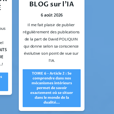
BLOG sur l'IA
É
6 août 2026
Il me fait plaisir de publier 
ous 
régulièrement des publications 
 cette page 
de la part de David POLIQUIN 
l 
qui donne selon sa conscience 
ITS 
évolutive son point de vue sur 
E 
l'IA.
.!
TOME 6 - Article 2 : Se
us
comprendre dans nos
mécanismes intérieurs
permet de savoir
exactement où se situer
dans le monde de la
dualité...