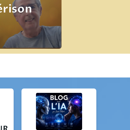
érison
UR