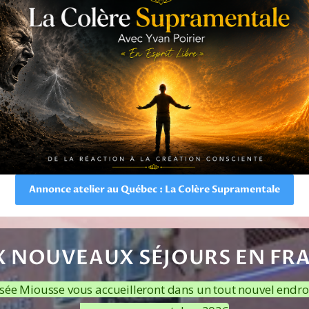
Annonce atelier au Québec : La Colère Supramentale
 NOUVEAUX SÉJOURS EN FR
osée Miousse vous accueilleront dans un tout nouvel endroit