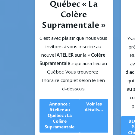
Québec « La
Colère
Supramentale »
C'est avec plaisir que nous vous 
Yva
invitons à vous inscrire au 
pré
nouvel 
ATELIER
 sur la « 
Colère 
BL
Supramentale
 » qui aura lieu au 
av
Québec. Vous trouverez  
d'ac
l'horaire complet selon le lien 
qui
ci-dessous.
au 
co
Annonce :
Voir les
p
Atelier au
détails...
Québec : La
Colère
BL
Supramentale
P
Ch