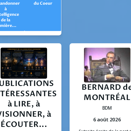
bandonner
du Coeur
à
telligence
de la
mière...
UBLICATIONS
BERNARD d
NTÉRESSANTES
MONTRÉAL
à LIRE, à
BDM
VISIONNER, à
6 août 2026
ÉCOUTER...