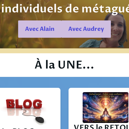
 individuels de métagu
Avec Alain
Avec Audrey
À la UNE...
VERS le RETO