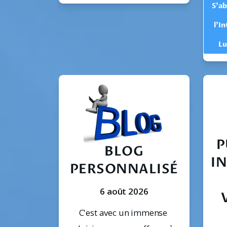
S'a
l'In
Lu
P
BLOG
I
PERSONNALISÉ
6 août 2026
C'est avec un immense 