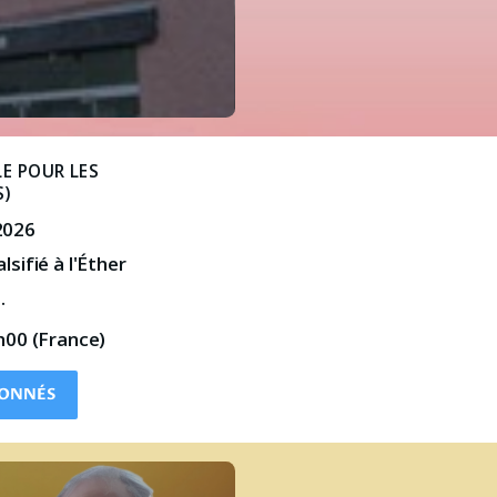
E POUR LES
S)
2026
lsifié à l'Éther 
.
h00 (France)
BONNÉS