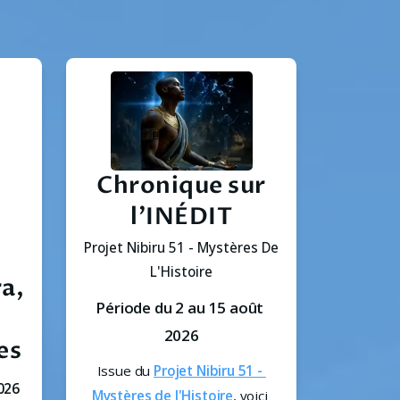
Chronique sur
l'INÉDIT
Projet Nibiru 51 - Mystères De
L'Histoire
ra,
Période du 2 au 15 août 
2026
es
Issue du 
Projet Nibiru 51 - 
026
Mystères de l'Histoire
, voici 